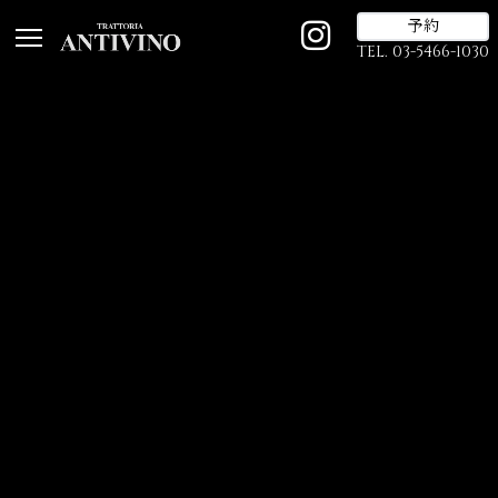
予約
TEL. 03-5466-1030